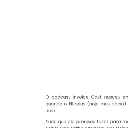
sobre a I
maio 11, 2022
6:30 am
O podcast Invoice Cast nasceu em
quando o Nícolas (hoje meu sócio
dele.
Tudo que ele precisou fazer para 